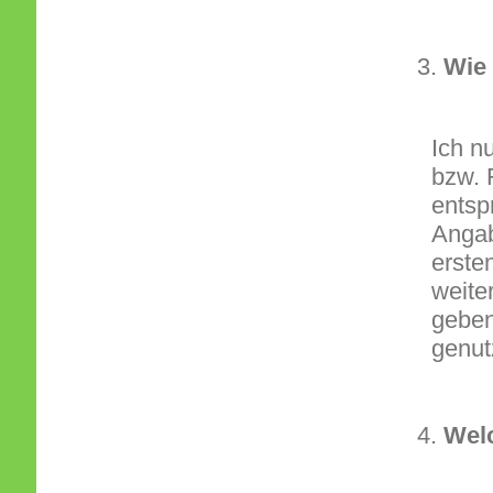
Wie 
Ich n
bzw. 
entsp
Angab
erste
weite
geben
genut
Wel