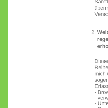
Sämtl
überm
Versc
Wel
rege
erh
Diese
Reihe
mich 
sogen
Erfas
- Bro
- ver
- Unt