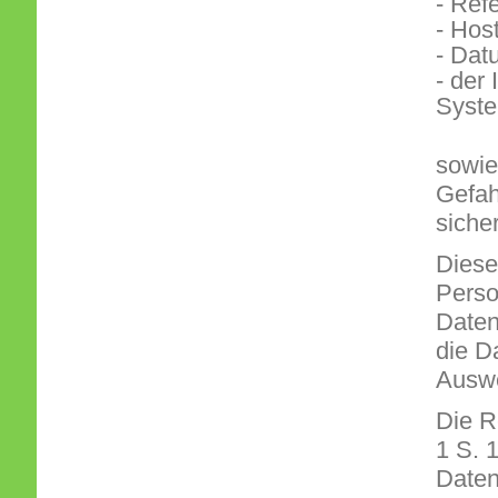
- Ref
- Hos
- Dat
- der
Syst
sowie
Gefah
siche
Diese
Perso
Daten
die D
Auswe
Die R
1 S. 
Daten