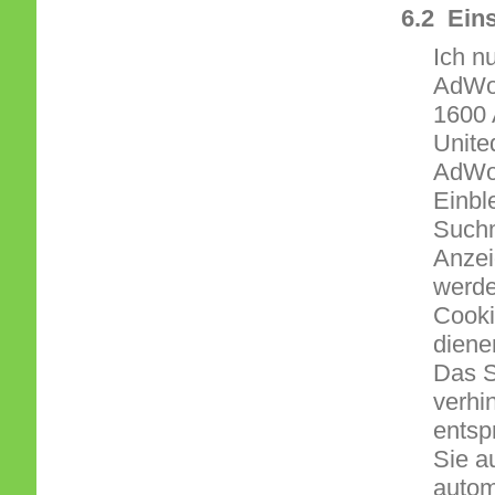
6.2 Ein
Ich n
AdWor
1600 
Unite
AdWor
Einbl
Suchm
Anzei
werde
Cooki
diene
Das S
verhi
entsp
Sie a
autom