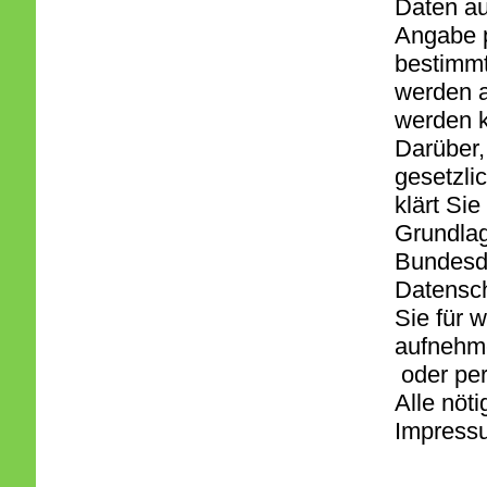
Daten au
Angabe 
bestimmt
werden a
werden 
Darüber,
gesetzli
klärt Si
Grundlag
Bundesd
Datensc
Sie für 
aufnehm
oder per
Alle nöt
Impress