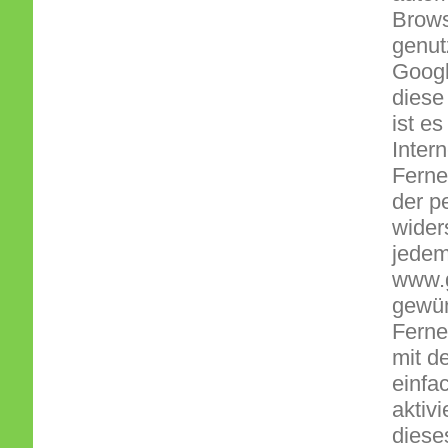
Brows
genut
Googl
diese
ist e
Inter
Ferne
der p
wider
jedem
www.g
gewün
Ferne
mit d
einfa
aktiv
diese