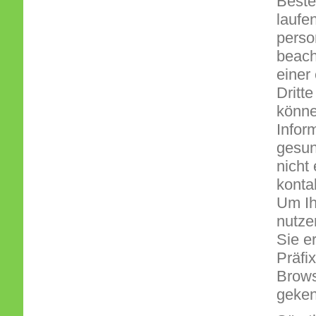
Beste
laufe
perso
beach
einer
Dritt
könne
Infor
gesun
nicht
konta
Um Ih
nutze
Sie e
Präfix
Brows
geken