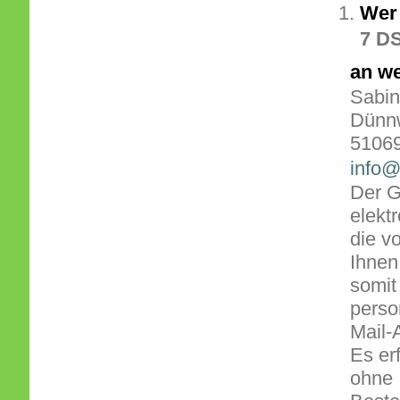
Wer 
7 D
an w
Sabin
Dünn
51069
info@
Der G
elekt
die v
Ihnen
somit 
perso
Mail-
Es er
ohne 