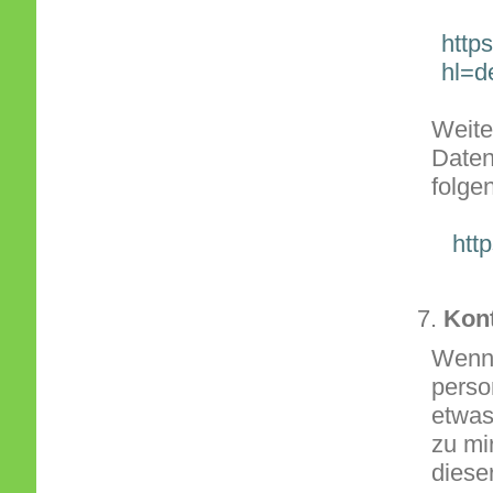
http
hl=d
Weite
Daten
folge
htt
Kon
Wenn 
perso
etwas
zu mir
diese