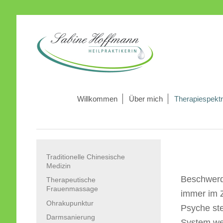
Willkommen
Über mich
Therapiespekt
Traditionelle Chinesische
Medizin
Beschwerde
Therapeutische
Frauenmassage
immer im 
Ohrakupunktur
Psyche ste
Darmsanierung
System we